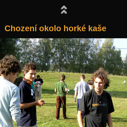
Chození okolo horké kaše