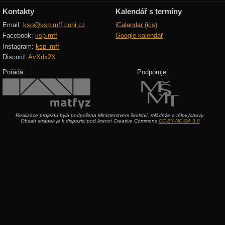
Kontakty
Kalendář s termíny
Email:
ksp@ksp.mff.cuni.cz
iCalendar (ics)
Facebook:
ksp.mff
Google kalendář
Instagram:
ksp_mff
Discord:
AvXdx2X
Pořádá:
Podporuje:
Realizace projektu byla podpořena Ministerstvem školství, mládeže a tělovýchovy.
Obsah stránek je k dispozici pod licencí Creative Commons
CC-BY-NC-SA 3.0