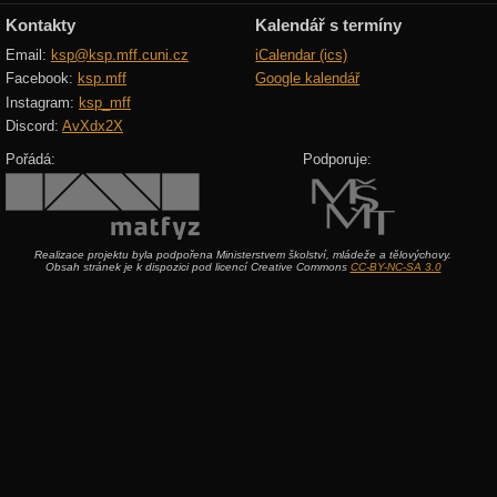
Kontakty
Kalendář s termíny
Email:
ksp@ksp.mff.cuni.cz
iCalendar (ics)
Facebook:
ksp.mff
Google kalendář
Instagram:
ksp_mff
Discord:
AvXdx2X
Pořádá:
Podporuje:
Realizace projektu byla podpořena Ministerstvem školství, mládeže a tělovýchovy.
Obsah stránek je k dispozici pod licencí Creative Commons
CC-BY-NC-SA 3.0