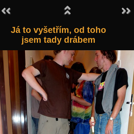
Já to vyšetřím, od toho
jsem tady drábem