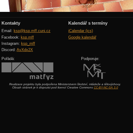
Kontakty
Kalendář s termíny
Email:
ksp@ksp.mff.cuni.cz
iCalendar (ics)
Facebook:
ksp.mff
Google kalendář
Instagram:
ksp_mff
Discord:
AvXdx2X
Pořádá:
Podporuje:
Realizace projektu byla podpořena Ministerstvem školství, mládeže a tělovýchovy.
Obsah stránek je k dispozici pod licencí Creative Commons
CC-BY-NC-SA 3.0