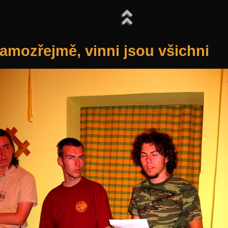
amozřejmě, vinni jsou všichni