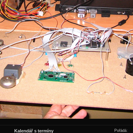
Kalendář s termíny
Pořádá: