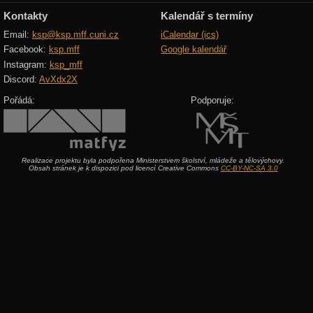
Kontakty
Kalendář s termíny
Email:
ksp@ksp.mff.cuni.cz
iCalendar (ics)
Facebook:
ksp.mff
Google kalendář
Instagram:
ksp_mff
Discord:
AvXdx2X
Pořádá:
Podporuje:
Realizace projektu byla podpořena Ministerstvem školství, mládeže a tělovýchovy.
Obsah stránek je k dispozici pod licencí Creative Commons
CC-BY-NC-SA 3.0