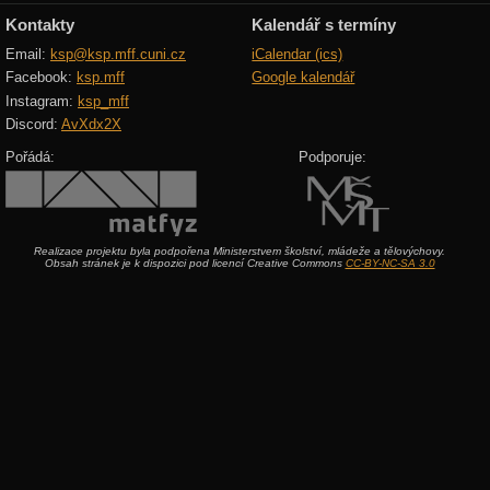
Kontakty
Kalendář s termíny
Email:
ksp@ksp.mff.cuni.cz
iCalendar (ics)
Facebook:
ksp.mff
Google kalendář
Instagram:
ksp_mff
Discord:
AvXdx2X
Pořádá:
Podporuje:
Realizace projektu byla podpořena Ministerstvem školství, mládeže a tělovýchovy.
Obsah stránek je k dispozici pod licencí Creative Commons
CC-BY-NC-SA 3.0