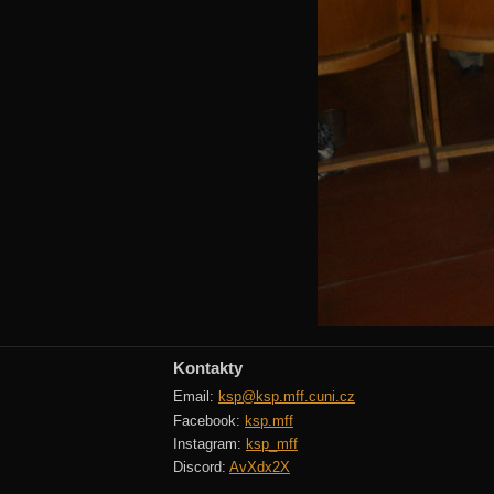
Kontakty
Email:
ksp@ksp.mff.cuni.cz
Facebook:
ksp.mff
Instagram:
ksp_mff
Discord:
AvXdx2X