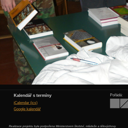
Kalendář s termíny
Pořádá:
iCalendar (ics)
Google kalendář
Realizace projektu byla podpořena Ministerstvem školství, mládeže a tělovýchovy.