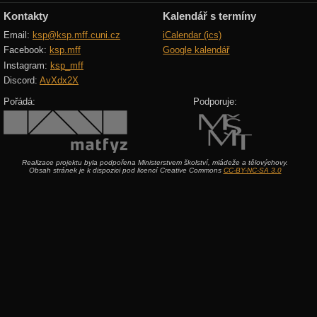
Kontakty
Kalendář s termíny
Email:
ksp@ksp.mff.cuni.cz
iCalendar (ics)
Facebook:
ksp.mff
Google kalendář
Instagram:
ksp_mff
Discord:
AvXdx2X
Pořádá:
Podporuje:
Realizace projektu byla podpořena Ministerstvem školství, mládeže a tělovýchovy.
Obsah stránek je k dispozici pod licencí Creative Commons
CC-BY-NC-SA 3.0