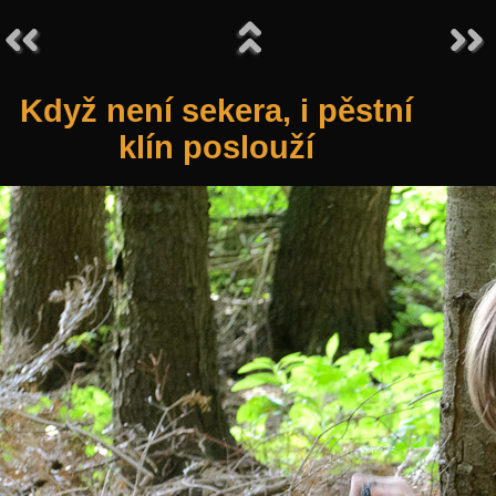
Když není sekera, i pěstní
klín poslouží