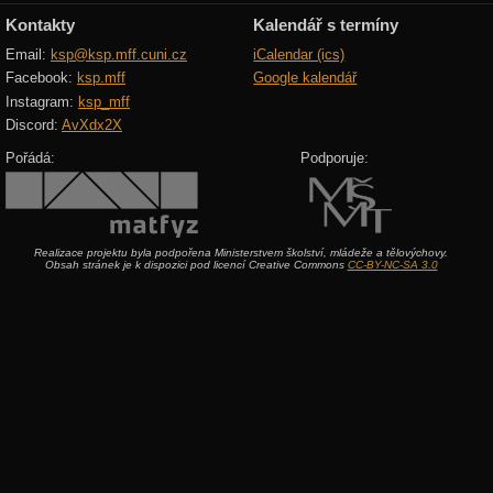
Kontakty
Kalendář s termíny
Email:
ksp@ksp.mff.cuni.cz
iCalendar (ics)
Facebook:
ksp.mff
Google kalendář
Instagram:
ksp_mff
Discord:
AvXdx2X
Pořádá:
Podporuje:
Realizace projektu byla podpořena Ministerstvem školství, mládeže a tělovýchovy.
Obsah stránek je k dispozici pod licencí Creative Commons
CC-BY-NC-SA 3.0