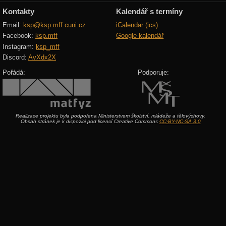
Kontakty
Kalendář s termíny
Email:
ksp@ksp.mff.cuni.cz
iCalendar (ics)
Facebook:
ksp.mff
Google kalendář
Instagram:
ksp_mff
Discord:
AvXdx2X
Pořádá:
Podporuje:
Realizace projektu byla podpořena Ministerstvem školství, mládeže a tělovýchovy.
Obsah stránek je k dispozici pod licencí Creative Commons
CC-BY-NC-SA 3.0