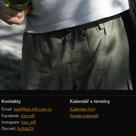
Kontakty
Kalendář s termíny
Email:
ksp@ksp.mff.cuni.cz
iCalendar (ics)
Facebook:
ksp.mff
Google kalendář
Instagram:
ksp_mff
Discord:
AvXdx2X