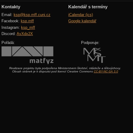
Kontakty
Kalendář s termíny
Email:
ksp@ksp.mff.cuni.cz
iCalendar (ics)
Facebook:
ksp.mff
Google kalendář
Instagram:
ksp_mff
Discord:
AvXdx2X
Pořádá:
Podporuje:
Realizace projektu byla podpořena Ministerstvem školství, mládeže a tělovýchovy.
Obsah stránek je k dispozici pod licencí Creative Commons
CC-BY-NC-SA 3.0