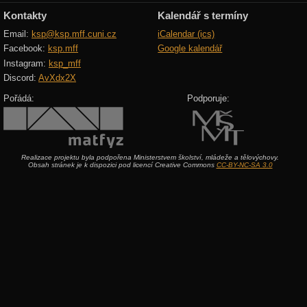
Kontakty
Kalendář s termíny
Email:
ksp@ksp.mff.cuni.cz
iCalendar (ics)
Facebook:
ksp.mff
Google kalendář
Instagram:
ksp_mff
Discord:
AvXdx2X
Pořádá:
Podporuje:
Realizace projektu byla podpořena Ministerstvem školství, mládeže a tělovýchovy.
Obsah stránek je k dispozici pod licencí Creative Commons
CC-BY-NC-SA 3.0