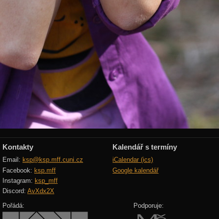
Kontakty
Kalendář s termíny
Email:
ksp@ksp.mff.cuni.cz
iCalendar (ics)
Facebook:
ksp.mff
Google kalendář
Instagram:
ksp_mff
Discord:
AvXdx2X
Pořádá:
Podporuje: