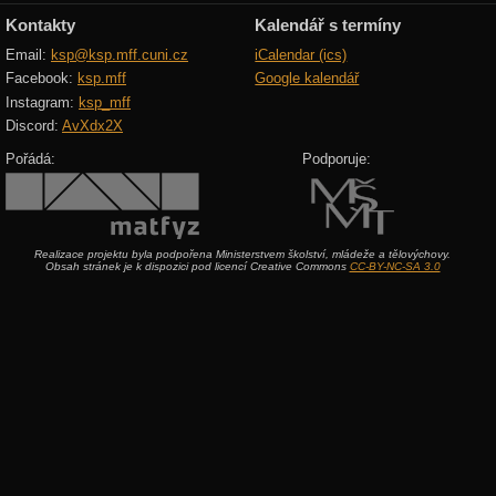
Kontakty
Kalendář s termíny
Email:
ksp@ksp.mff.cuni.cz
iCalendar (ics)
Facebook:
ksp.mff
Google kalendář
Instagram:
ksp_mff
Discord:
AvXdx2X
Pořádá:
Podporuje:
Realizace projektu byla podpořena Ministerstvem školství, mládeže a tělovýchovy.
Obsah stránek je k dispozici pod licencí Creative Commons
CC-BY-NC-SA 3.0