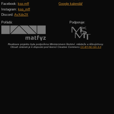
Facebook:
ksp.mff
Google kalendář
Instagram:
ksp_mff
Discord:
AvXdx2X
Pořádá:
Podporuje:
Realizace projektu byla podpořena Ministerstvem školství, mládeže a tělovýchovy.
Obsah stránek je k dispozici pod licencí Creative Commons
CC-BY-NC-SA 3.0