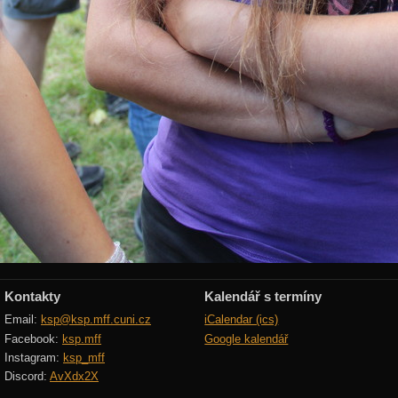
Kontakty
Kalendář s termíny
Email:
ksp@ksp.mff.cuni.cz
iCalendar (ics)
Facebook:
ksp.mff
Google kalendář
Instagram:
ksp_mff
Discord:
AvXdx2X