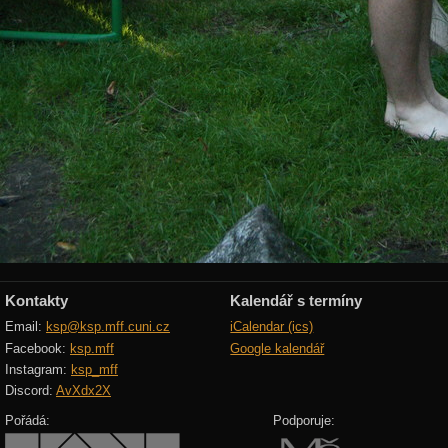
Kontakty
Kalendář s termíny
Email:
ksp@ksp.mff.cuni.cz
iCalendar (ics)
Facebook:
ksp.mff
Google kalendář
Instagram:
ksp_mff
Discord:
AvXdx2X
Pořádá:
Podporuje: