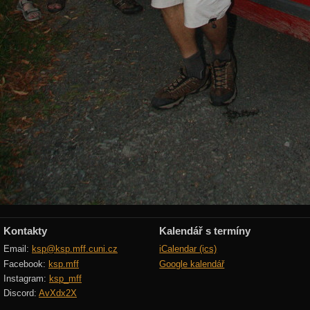
Kontakty
Kalendář s termíny
Email:
ksp@ksp.mff.cuni.cz
iCalendar (ics)
Facebook:
ksp.mff
Google kalendář
Instagram:
ksp_mff
Discord:
AvXdx2X