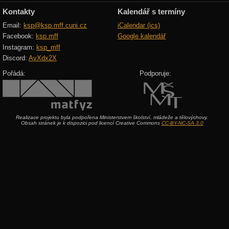
Kontakty
Kalendář s termíny
Email:
ksp@ksp.mff.cuni.cz
iCalendar (ics)
Facebook:
ksp.mff
Google kalendář
Instagram:
ksp_mff
Discord:
AvXdx2X
Pořádá:
Podporuje:
Realizace projektu byla podpořena Ministerstvem školství, mládeže a tělovýchovy.
Obsah stránek je k dispozici pod licencí Creative Commons
CC-BY-NC-SA 3.0