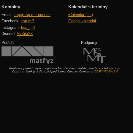
Kontakty
Kalendář s termíny
Email:
ksp@ksp.mff.cuni.cz
iCalendar (ics)
Facebook:
ksp.mff
Google kalendář
Instagram:
ksp_mff
Discord:
AvXdx2X
Pořádá:
Podporuje:
Realizace projektu byla podpořena Ministerstvem školství, mládeže a tělovýchovy.
Obsah stránek je k dispozici pod licencí Creative Commons
CC-BY-NC-SA 3.0