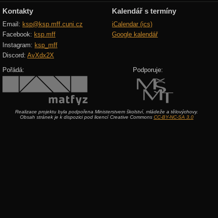
Kontakty
Kalendář s termíny
Email:
ksp@ksp.mff.cuni.cz
iCalendar (ics)
Facebook:
ksp.mff
Google kalendář
Instagram:
ksp_mff
Discord:
AvXdx2X
Pořádá:
Podporuje:
Realizace projektu byla podpořena Ministerstvem školství, mládeže a tělovýchovy.
Obsah stránek je k dispozici pod licencí Creative Commons
CC-BY-NC-SA 3.0