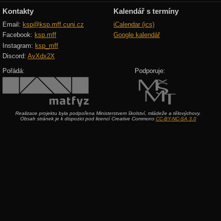
Kontakty
Kalendář s termíny
Email:
ksp@ksp.mff.cuni.cz
iCalendar (ics)
Facebook:
ksp.mff
Google kalendář
Instagram:
ksp_mff
Discord:
AvXdx2X
Pořádá:
Podporuje:
Realizace projektu byla podpořena Ministerstvem školství, mládeže a tělovýchovy.
Obsah stránek je k dispozici pod licencí Creative Commons
CC-BY-NC-SA 3.0