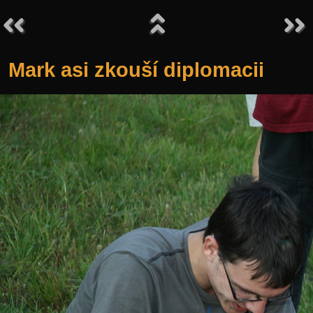
Mark asi zkouší diplomacii