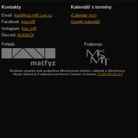
Kontakty
Kalendář s termíny
Email:
ksp@ksp.mff.cuni.cz
iCalendar (ics)
Facebook:
ksp.mff
Google kalendář
Instagram:
ksp_mff
Discord:
AvXdx2X
Pořádá:
Podporuje:
Realizace projektu byla podpořena Ministerstvem školství, mládeže a tělovýchovy.
Obsah stránek je k dispozici pod licencí Creative Commons
CC-BY-NC-SA 3.0