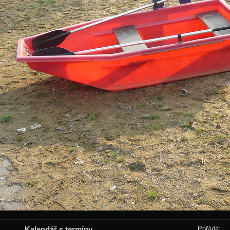
Kalendář s termíny
Pořádá: