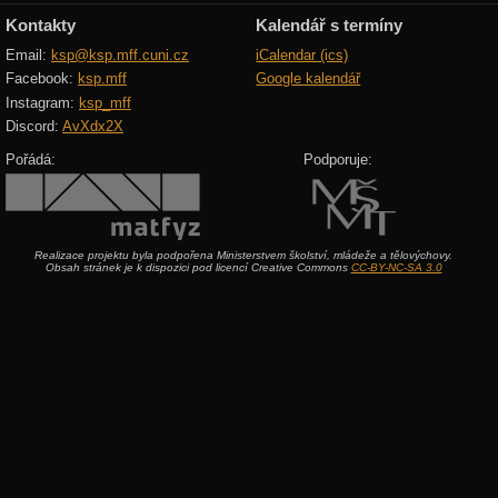
Kontakty
Kalendář s termíny
Email:
ksp@ksp.mff.cuni.cz
iCalendar (ics)
Facebook:
ksp.mff
Google kalendář
Instagram:
ksp_mff
Discord:
AvXdx2X
Pořádá:
Podporuje:
Realizace projektu byla podpořena Ministerstvem školství, mládeže a tělovýchovy.
Obsah stránek je k dispozici pod licencí Creative Commons
CC-BY-NC-SA 3.0