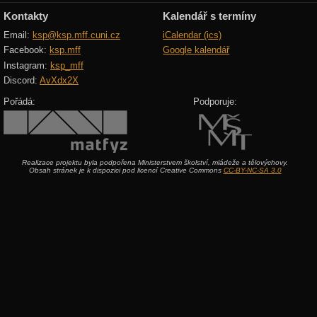
Kontakty
Kalendář s termíny
Email:
ksp@ksp.mff.cuni.cz
iCalendar (ics)
Facebook:
ksp.mff
Google kalendář
Instagram:
ksp_mff
Discord:
AvXdx2X
Pořádá:
Podporuje:
Realizace projektu byla podpořena Ministerstvem školství, mládeže a tělovýchovy.
Obsah stránek je k dispozici pod licencí Creative Commons
CC-BY-NC-SA 3.0