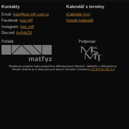
Kontakty
Kalendář s termíny
Email:
ksp@ksp.mff.cuni.cz
iCalendar (ics)
Facebook:
ksp.mff
Google kalendář
Instagram:
ksp_mff
Discord:
AvXdx2X
Pořádá:
Podporuje:
Realizace projektu byla podpořena Ministerstvem školství, mládeže a tělovýchovy.
Obsah stránek je k dispozici pod licencí Creative Commons
CC-BY-NC-SA 3.0