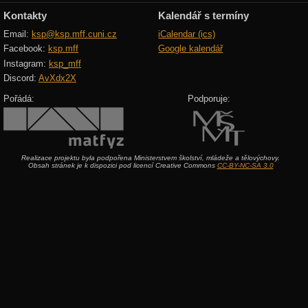
Kontakty
Kalendář s termíny
Email:
ksp@ksp.mff.cuni.cz
iCalendar (ics)
Facebook:
ksp.mff
Google kalendář
Instagram:
ksp_mff
Discord:
AvXdx2X
Pořádá:
Podporuje:
Realizace projektu byla podpořena Ministerstvem školství, mládeže a tělovýchovy.
Obsah stránek je k dispozici pod licencí Creative Commons
CC-BY-NC-SA 3.0