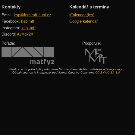
Kontakty
Kalendář s termíny
Email:
ksp@ksp.mff.cuni.cz
iCalendar (ics)
Facebook:
ksp.mff
Google kalendář
Instagram:
ksp_mff
Discord:
AvXdx2X
Pořádá:
Podporuje:
Realizace projektu byla podpořena Ministerstvem školství, mládeže a tělovýchovy.
Obsah stránek je k dispozici pod licencí Creative Commons
CC-BY-NC-SA 3.0