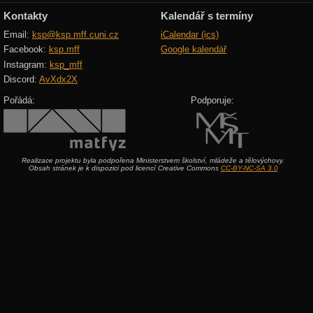
Kontakty
Kalendář s termíny
Email:
ksp@ksp.mff.cuni.cz
iCalendar (ics)
Facebook:
ksp.mff
Google kalendář
Instagram:
ksp_mff
Discord:
AvXdx2X
Pořádá:
Podporuje:
Realizace projektu byla podpořena Ministerstvem školství, mládeže a tělovýchovy.
Obsah stránek je k dispozici pod licencí Creative Commons
CC-BY-NC-SA 3.0