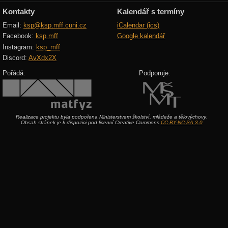
Kontakty
Kalendář s termíny
Email:
ksp@ksp.mff.cuni.cz
iCalendar (ics)
Facebook:
ksp.mff
Google kalendář
Instagram:
ksp_mff
Discord:
AvXdx2X
Pořádá:
Podporuje:
Realizace projektu byla podpořena Ministerstvem školství, mládeže a tělovýchovy.
Obsah stránek je k dispozici pod licencí Creative Commons
CC-BY-NC-SA 3.0