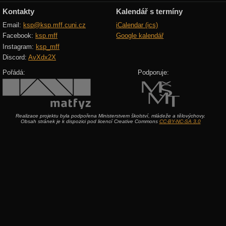
Kontakty
Kalendář s termíny
Email:
ksp@ksp.mff.cuni.cz
iCalendar (ics)
Facebook:
ksp.mff
Google kalendář
Instagram:
ksp_mff
Discord:
AvXdx2X
Pořádá:
Podporuje:
Realizace projektu byla podpořena Ministerstvem školství, mládeže a tělovýchovy.
Obsah stránek je k dispozici pod licencí Creative Commons
CC-BY-NC-SA 3.0