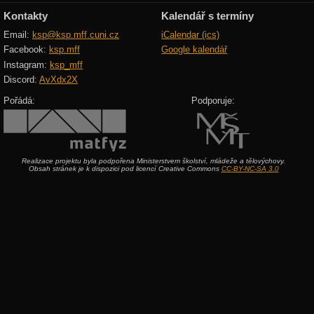
Kontakty
Kalendář s termíny
Email:
ksp@ksp.mff.cuni.cz
iCalendar (ics)
Facebook:
ksp.mff
Google kalendář
Instagram:
ksp_mff
Discord:
AvXdx2X
Pořádá:
Podporuje:
Realizace projektu byla podpořena Ministerstvem školství, mládeže a tělovýchovy.
Obsah stránek je k dispozici pod licencí Creative Commons
CC-BY-NC-SA 3.0