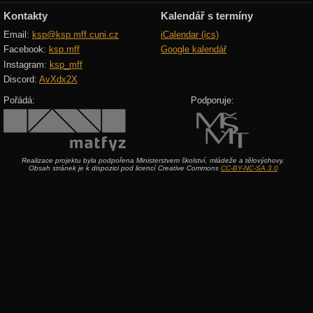
Kontakty
Kalendář s termíny
Email:
ksp@ksp.mff.cuni.cz
iCalendar (ics)
Facebook:
ksp.mff
Google kalendář
Instagram:
ksp_mff
Discord:
AvXdx2X
Pořádá:
Podporuje:
Realizace projektu byla podpořena Ministerstvem školství, mládeže a tělovýchovy.
Obsah stránek je k dispozici pod licencí Creative Commons
CC-BY-NC-SA 3.0