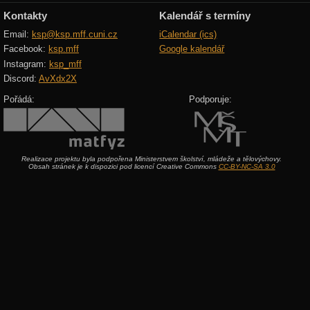
Kontakty
Kalendář s termíny
Email:
ksp@ksp.mff.cuni.cz
iCalendar (ics)
Facebook:
ksp.mff
Google kalendář
Instagram:
ksp_mff
Discord:
AvXdx2X
Pořádá:
Podporuje:
Realizace projektu byla podpořena Ministerstvem školství, mládeže a tělovýchovy.
Obsah stránek je k dispozici pod licencí Creative Commons
CC-BY-NC-SA 3.0