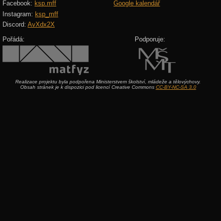
Facebook:
ksp.mff
Google kalendář
Instagram:
ksp_mff
Discord:
AvXdx2X
Pořádá:
Podporuje:
Realizace projektu byla podpořena Ministerstvem školství, mládeže a tělovýchovy.
Obsah stránek je k dispozici pod licencí Creative Commons
CC-BY-NC-SA 3.0