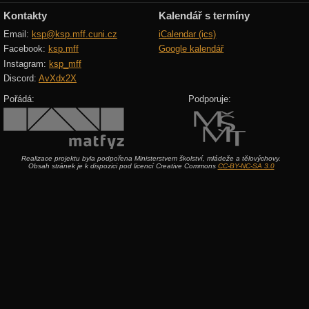
Kontakty
Kalendář s termíny
Email:
ksp@ksp.mff.cuni.cz
iCalendar (ics)
Facebook:
ksp.mff
Google kalendář
Instagram:
ksp_mff
Discord:
AvXdx2X
Pořádá:
Podporuje:
Realizace projektu byla podpořena Ministerstvem školství, mládeže a tělovýchovy.
Obsah stránek je k dispozici pod licencí Creative Commons
CC-BY-NC-SA 3.0