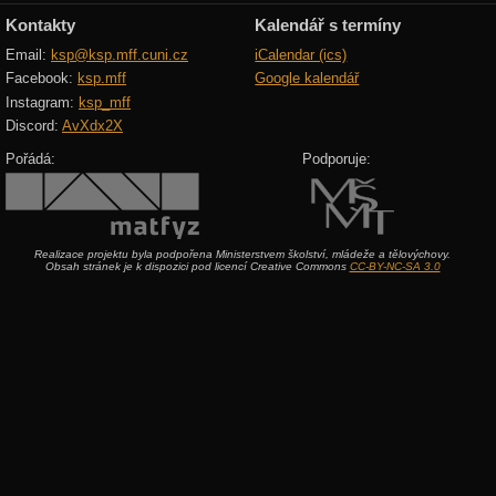
Kontakty
Kalendář s termíny
Email:
ksp@ksp.mff.cuni.cz
iCalendar (ics)
Facebook:
ksp.mff
Google kalendář
Instagram:
ksp_mff
Discord:
AvXdx2X
Pořádá:
Podporuje:
Realizace projektu byla podpořena Ministerstvem školství, mládeže a tělovýchovy.
Obsah stránek je k dispozici pod licencí Creative Commons
CC-BY-NC-SA 3.0