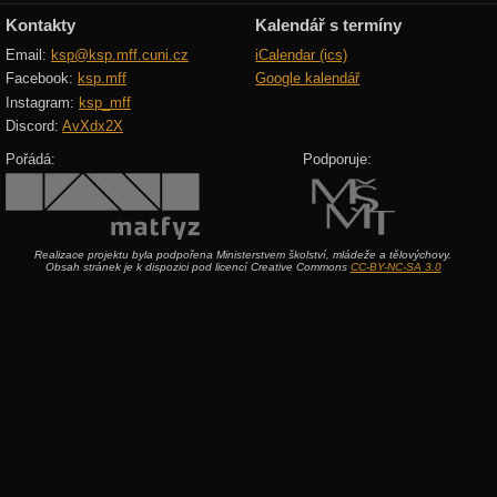
Kontakty
Kalendář s termíny
Email:
ksp@ksp.mff.cuni.cz
iCalendar (ics)
Facebook:
ksp.mff
Google kalendář
Instagram:
ksp_mff
Discord:
AvXdx2X
Pořádá:
Podporuje:
Realizace projektu byla podpořena Ministerstvem školství, mládeže a tělovýchovy.
Obsah stránek je k dispozici pod licencí Creative Commons
CC-BY-NC-SA 3.0