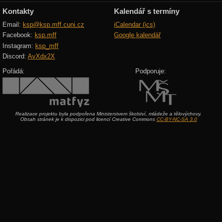
Kontakty
Kalendář s termíny
Email:
ksp@ksp.mff.cuni.cz
iCalendar (ics)
Facebook:
ksp.mff
Google kalendář
Instagram:
ksp_mff
Discord:
AvXdx2X
Pořádá:
Podporuje:
Realizace projektu byla podpořena Ministerstvem školství, mládeže a tělovýchovy.
Obsah stránek je k dispozici pod licencí Creative Commons
CC-BY-NC-SA 3.0