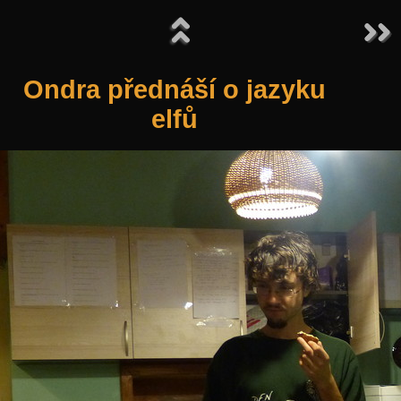
Ondra přednáší o jazyku
elfů