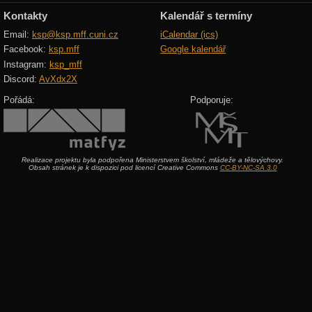
Kontakty
Kalendář s termíny
Email:
ksp@ksp.mff.cuni.cz
iCalendar (ics)
Facebook:
ksp.mff
Google kalendář
Instagram:
ksp_mff
Discord:
AvXdx2X
Pořádá:
Podporuje:
Realizace projektu byla podpořena Ministerstvem školství, mládeže a tělovýchovy.
Obsah stránek je k dispozici pod licencí Creative Commons
CC-BY-NC-SA 3.0