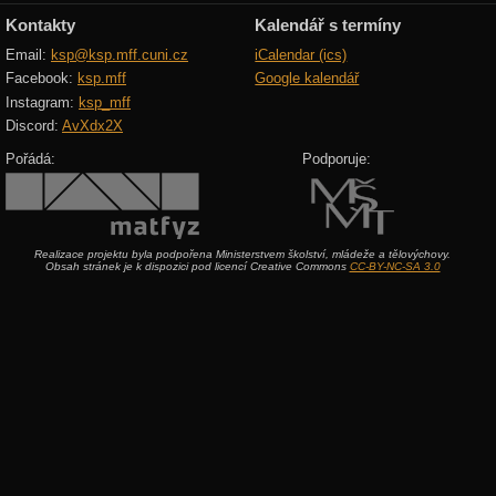
Kontakty
Kalendář s termíny
Email:
ksp@ksp.mff.cuni.cz
iCalendar (ics)
Facebook:
ksp.mff
Google kalendář
Instagram:
ksp_mff
Discord:
AvXdx2X
Pořádá:
Podporuje:
Realizace projektu byla podpořena Ministerstvem školství, mládeže a tělovýchovy.
Obsah stránek je k dispozici pod licencí Creative Commons
CC-BY-NC-SA 3.0