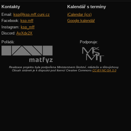
Kontakty
Kalendář s termíny
Email:
ksp@ksp.mff.cuni.cz
iCalendar (ics)
Facebook:
ksp.mff
Google kalendář
Instagram:
ksp_mff
Discord:
AvXdx2X
Pořádá:
Podporuje:
Realizace projektu byla podpořena Ministerstvem školství, mládeže a tělovýchovy.
Obsah stránek je k dispozici pod licencí Creative Commons
CC-BY-NC-SA 3.0