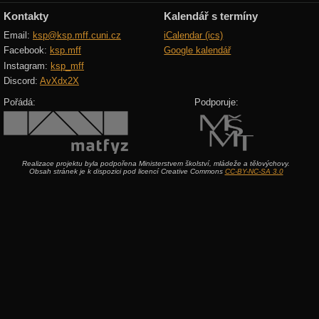
Kontakty
Kalendář s termíny
Email:
ksp@ksp.mff.cuni.cz
iCalendar (ics)
Facebook:
ksp.mff
Google kalendář
Instagram:
ksp_mff
Discord:
AvXdx2X
Pořádá:
Podporuje:
Realizace projektu byla podpořena Ministerstvem školství, mládeže a tělovýchovy.
Obsah stránek je k dispozici pod licencí Creative Commons
CC-BY-NC-SA 3.0