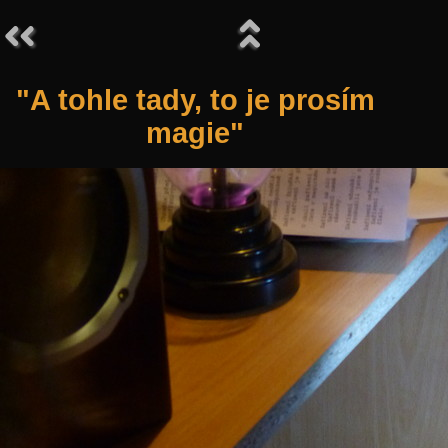
"A tohle tady, to je prosím
magie"