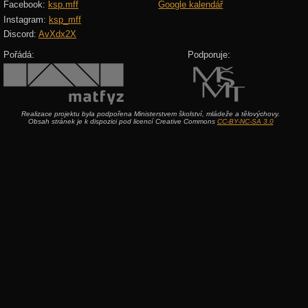
Facebook:
ksp.mff
Google kalendář
Instagram:
ksp_mff
Discord:
AvXdx2X
Pořádá:
Podporuje:
Realizace projektu byla podpořena Ministerstvem školství, mládeže a tělovýchovy.
Obsah stránek je k dispozici pod licencí Creative Commons
CC-BY-NC-SA 3.0