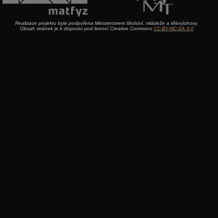
Realizace projektu byla podpořena Ministerstvem školství, mládeže a tělovýchovy.
Obsah stránek je k dispozici pod licencí Creative Commons
CC-BY-NC-SA 3.0