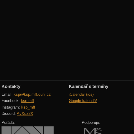
Kontakty
Kalendář s termíny
Email:
ksp@ksp.mff.cuni.cz
iCalendar (ics)
Facebook:
ksp.mff
Google kalendář
Instagram:
ksp_mff
Discord:
AvXdx2X
Pořádá:
Podporuje: