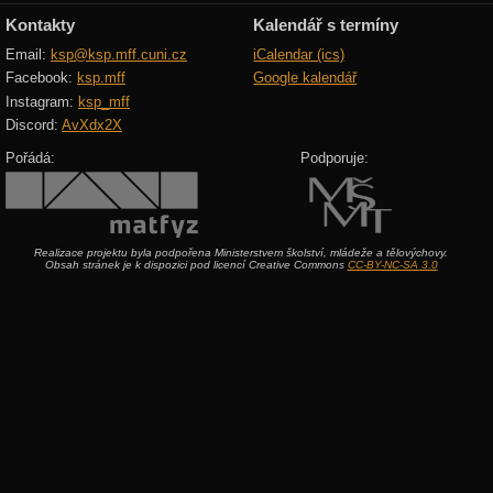
Kontakty
Kalendář s termíny
Email:
ksp@ksp.mff.cuni.cz
iCalendar (ics)
Facebook:
ksp.mff
Google kalendář
Instagram:
ksp_mff
Discord:
AvXdx2X
Pořádá:
Podporuje:
Realizace projektu byla podpořena Ministerstvem školství, mládeže a tělovýchovy.
Obsah stránek je k dispozici pod licencí Creative Commons
CC-BY-NC-SA 3.0